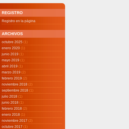
REGISTRO
Registro en la página
ARCHIVOS
octubre 2025
(1)
enero 2020
(1)
junio 2019
(1)
mayo 2019
(1)
abril 2019
(1)
marzo 2019
(2)
febrero 2019
(2)
noviembre 2018
(2)
septiembre 2018
(1)
julio 2018
(1)
junio 2018
(1)
febrero 2018
(2)
enero 2018
(1)
noviembre 2017
(2)
octubre 2017
(1)