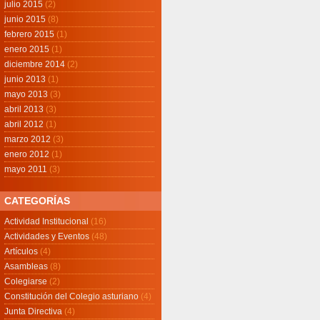
julio 2015
(2)
junio 2015
(8)
febrero 2015
(1)
enero 2015
(1)
diciembre 2014
(2)
junio 2013
(1)
mayo 2013
(3)
abril 2013
(3)
abril 2012
(1)
marzo 2012
(3)
enero 2012
(1)
mayo 2011
(3)
CATEGORÍAS
Actividad Institucional
(16)
Actividades y Eventos
(48)
Artículos
(4)
Asambleas
(8)
Colegiarse
(2)
Constitución del Colegio asturiano
(4)
Junta Directiva
(4)