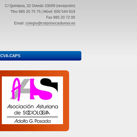
C/ Quintana, 32 Oviedo 33009 (recepción)
Tfno 985 20 75 75 | Móvil: 600 544 919
Fax 985 20 72 00
Email:
colegio@colpolsocasturias.es
ICVA-CAPS