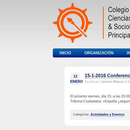
INICIO
ORGANIZACIÓN
I
15-1-2016 Conferen
12
ENERO
Escrito por
Jacobo Blanco
el
1
El próximo viernes, día 15, a las 20.
Tribuna Ciudadana: «España ¿segund
Categorías:
Actividades y Eventos