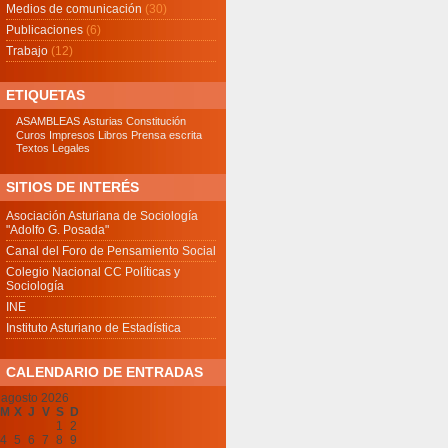
Medios de comunicación
(30)
Publicaciones
(6)
Trabajo
(12)
ETIQUETAS
ASAMBLEAS
Asturias
Constitución
Curos
Impresos
Libros
Prensa escrita
Textos Legales
SITIOS DE INTERÉS
Asociación Asturiana de Sociología
"Adolfo G. Posada"
Canal del Foro de Pensamiento Social
Colegio Nacional CC Políticas y
Sociología
INE
Instituto Asturiano de Estadística
CALENDARIO DE ENTRADAS
agosto 2026
M
X
J
V
S
D
1
2
4
5
6
7
8
9