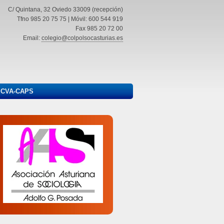
C/ Quintana, 32 Oviedo 33009 (recepción)
Tfno 985 20 75 75 | Móvil: 600 544 919
Fax 985 20 72 00
Email:
colegio@colpolsocasturias.es
ICVA-CAPS