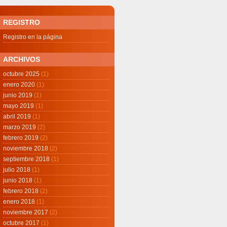
REGISTRO
Registro en la página
ARCHIVOS
octubre 2025
(1)
enero 2020
(1)
junio 2019
(1)
mayo 2019
(1)
abril 2019
(1)
marzo 2019
(2)
febrero 2019
(2)
noviembre 2018
(2)
septiembre 2018
(1)
julio 2018
(1)
junio 2018
(1)
febrero 2018
(2)
enero 2018
(1)
noviembre 2017
(2)
octubre 2017
(1)