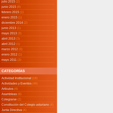
julio 2015
(2)
junio 2015
(8)
febrero 2015
(1)
enero 2015
(1)
diciembre 2014
(2)
junio 2013
(1)
mayo 2013
(3)
abril 2013
(3)
abril 2012
(1)
marzo 2012
(3)
enero 2012
(1)
mayo 2011
(3)
CATEGORÍAS
Actividad Institucional
(16)
Actividades y Eventos
(48)
Artículos
(4)
Asambleas
(8)
Colegiarse
(2)
Constitución del Colegio asturiano
(4)
Junta Directiva
(4)