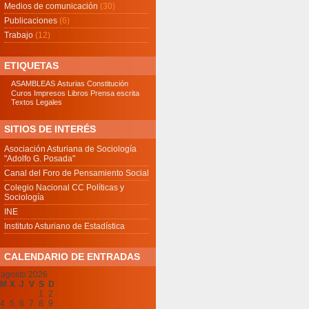
Medios de comunicación
(30)
Publicaciones
(6)
Trabajo
(12)
ETIQUETAS
ASAMBLEAS
Asturias
Constitución
Curos
Impresos
Libros
Prensa escrita
Textos Legales
SITIOS DE INTERÉS
Asociación Asturiana de Sociología
"Adolfo G. Posada"
Canal del Foro de Pensamiento Social
Colegio Nacional CC Políticas y
Sociología
INE
Instituto Asturiano de Estadística
CALENDARIO DE ENTRADAS
agosto 2026
M
X
J
V
S
D
1
2
4
5
6
7
8
9