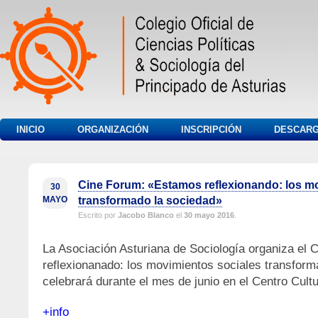
INICIO
ORGANIZACIÓN
INSCRIPCIÓN
DESCAR
Cine Forum: «Estamos reflexionando: los m
30
MAYO
transformado la sociedad»
Escrito por
Jacobo Blanco
el
30 mayo 2016
.
La Asociación Asturiana de Sociología organiza el 
reflexionanado: los movimientos sociales transfor
celebrará durante el mes de junio en el Centro Cultu
+info