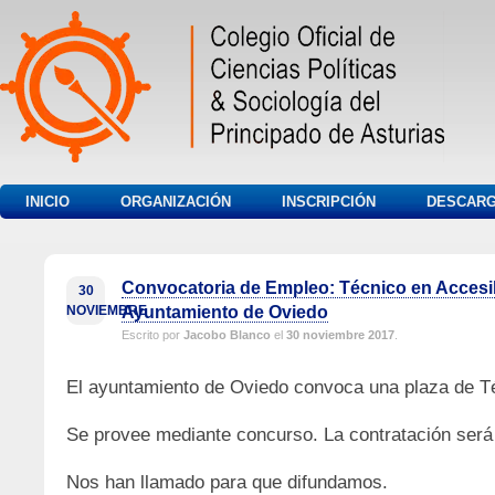
INICIO
ORGANIZACIÓN
INSCRIPCIÓN
DESCAR
Convocatoria de Empleo: Técnico en Accesib
30
NOVIEMBRE
Ayuntamiento de Oviedo
Escrito por
Jacobo Blanco
el
30 noviembre 2017
.
El ayuntamiento de Oviedo convoca una plaza de Té
Se provee mediante concurso. La contratación será l
Nos han llamado para que difundamos.