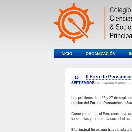
INICIO
ORGANIZACIÓN
I
II Foro de Pensamien
16
SEPTIEMBRE
Escrito por
Jacobo Blanco
el
1
Los próximos días 26 y 27 de septiem
edición del
Foro de Pensamiento Soc
Como ya sabeis, el Foro constituye u
tendencias y retos de la sociedad actu
El principal fin es que
trascienda a la