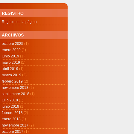
REGISTRO
Registro en la página
ARCHIVOS
octubre 2025
(1)
enero 2020
(1)
junio 2019
(1)
mayo 2019
(1)
abril 2019
(1)
marzo 2019
(2)
febrero 2019
(2)
noviembre 2018
(2)
septiembre 2018
(1)
julio 2018
(1)
junio 2018
(1)
febrero 2018
(2)
enero 2018
(1)
noviembre 2017
(2)
octubre 2017
(1)