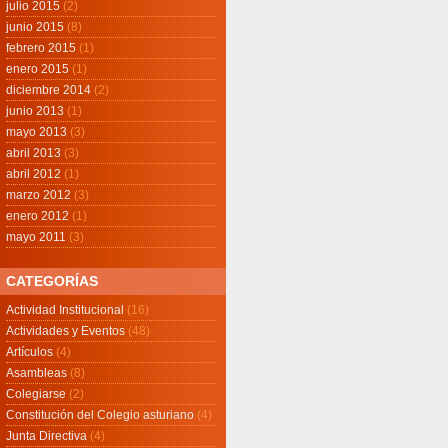
julio 2015
(2)
junio 2015
(8)
febrero 2015
(1)
enero 2015
(1)
diciembre 2014
(2)
junio 2013
(1)
mayo 2013
(3)
abril 2013
(3)
abril 2012
(1)
marzo 2012
(3)
enero 2012
(1)
mayo 2011
(3)
CATEGORÍAS
Actividad Institucional
(16)
Actividades y Eventos
(48)
Artículos
(4)
Asambleas
(8)
Colegiarse
(2)
Constitución del Colegio asturiano
(4)
Junta Directiva
(4)