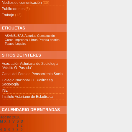
Medios de comunicación
(30)
Publicaciones
(6)
Trabajo
(12)
ETIQUETAS
ASAMBLEAS
Asturias
Constitución
Curos
Impresos
Libros
Prensa escrita
Textos Legales
SITIOS DE INTERÉS
Asociación Asturiana de Sociología
"Adolfo G. Posada"
Canal del Foro de Pensamiento Social
Colegio Nacional CC Políticas y
Sociología
INE
Instituto Asturiano de Estadística
CALENDARIO DE ENTRADAS
agosto 2026
M
X
J
V
S
D
1
2
4
5
6
7
8
9