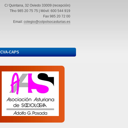
C/ Quintana, 32 Oviedo 33009 (recepción)
Tfno 985 20 75 75 | Móvil: 600 544 919
Fax 985 20 72 00
Email:
colegio@colpolsocasturias.es
ICVA-CAPS