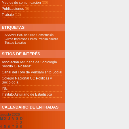
Medios de comunicación
(30)
Publicaciones
(6)
Trabajo
(12)
ETIQUETAS
ASAMBLEAS
Asturias
Constitución
Curos
Impresos
Libros
Prensa escrita
Textos Legales
SITIOS DE INTERÉS
Asociación Asturiana de Sociología
"Adolfo G. Posada"
Canal del Foro de Pensamiento Social
Colegio Nacional CC Políticas y
Sociología
INE
Instituto Asturiano de Estadística
CALENDARIO DE ENTRADAS
agosto 2026
M
X
J
V
S
D
1
2
4
5
6
7
8
9