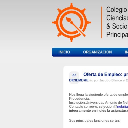
INICIO
ORGANIZACIÓN
I
Oferta de Empleo: p
22
DICIEMBRE
Escrito por
Jacobo Blanco
el
2
Nos llega la siguiente oferta de emple
Procedencia:
Institución:Universidad Antonio de Ne
Contacto correo-e: seleccion@
nebrija
íntegramente en inglés la asignatur
Sus principales funciones serán: