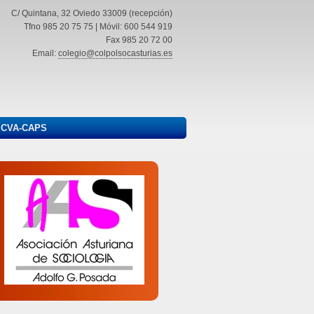
C/ Quintana, 32 Oviedo 33009 (recepción)
Tfno 985 20 75 75 | Móvil: 600 544 919
Fax 985 20 72 00
Email:
colegio@colpolsocasturias.es
ICVA-CAPS