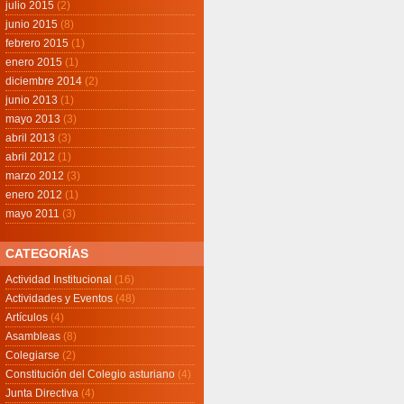
julio 2015
(2)
junio 2015
(8)
febrero 2015
(1)
enero 2015
(1)
diciembre 2014
(2)
junio 2013
(1)
mayo 2013
(3)
abril 2013
(3)
abril 2012
(1)
marzo 2012
(3)
enero 2012
(1)
mayo 2011
(3)
CATEGORÍAS
Actividad Institucional
(16)
Actividades y Eventos
(48)
Artículos
(4)
Asambleas
(8)
Colegiarse
(2)
Constitución del Colegio asturiano
(4)
Junta Directiva
(4)