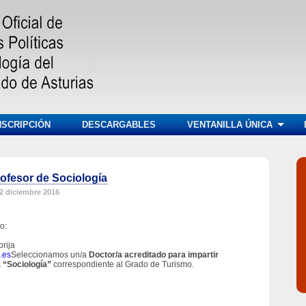
NSCRIPCIÓN
DESCARGABLES
VENTANILLA ÚNICA
rofesor de Sociología
2 diciembre 2016
.
o:
brija
.es
Seleccionamos un/a
Doctor/a acreditado para impartir
a “Sociología”
correspondiente al Grado de Turismo.