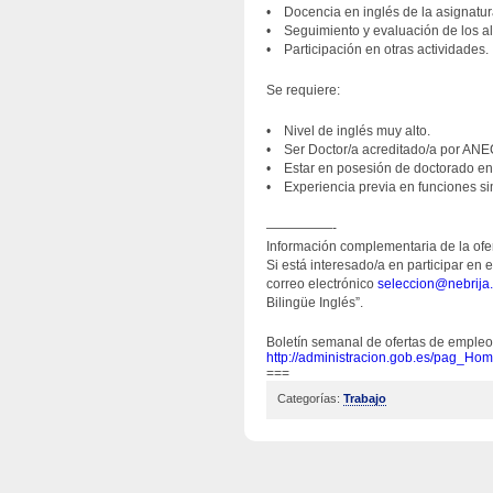
• Docencia en inglés de la asignatur
• Seguimiento y evaluación de los 
• Participación en otras actividades.
Se requiere:
• Nivel de inglés muy alto.
• Ser Doctor/a acreditado/a por ANE
• Estar en posesión de doctorado en á
• Experiencia previa en funciones si
—————-
Información complementaria de la ofer
Si está interesado/a en participar en
correo electrónico
seleccion@nebrija
Bilingüe Inglés”.
Boletín semanal de ofertas de empleo
http://administracion.gob.es/
pag_Home
===
Categorías:
Trabajo