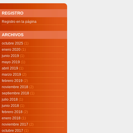
REGISTRO
Registro en la página
ARCHIVOS
octubre 2025
(1)
enero 2020
(1)
junio 2019
(1)
mayo 2019
(1)
abril 2019
(1)
marzo 2019
(2)
febrero 2019
(2)
noviembre 2018
(2)
septiembre 2018
(1)
julio 2018
(1)
junio 2018
(1)
febrero 2018
(2)
enero 2018
(1)
noviembre 2017
(2)
octubre 2017
(1)