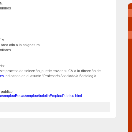
a.
alumnos
CA.
rea afín a la asignatura.
milares
ta:
 este proceso de selección, puede enviar su CV a la dirección de
.es
indicando en el asunto “Profesor/a Asociado/a Sociología
 publico
/empleoBecas/empleo/
boletinEmpleoPublico.html