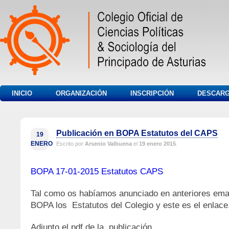
INICIO
ORGANIZACIÓN
INSCRIPCIÓN
DESCAR
Publicación en BOPA Estatutos del CAPS
19
ENERO
Escrito por
Arsenio Valbuena
el
19 enero 2015
.
BOPA 17-01-2015 Estatutos CAPS
Tal como os habíamos anunciado en anteriores emai
BOPA los Estatutos del Colegio y este es el enlac
Adjunto el pdf de la publicación.