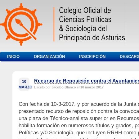
INICIO
ORGANIZACIÓN
INSCRIPCIÓN
DESCAR
Recurso de Reposición contra el Ayuntamien
10
MARZO
Escrito por
Jacobo Blanco
el
10 marzo 2017
.
Con fecha de 10-3-2017, y por acuerdo de la Junta
presentado recurso de reposición contra la convocat
una plaza de Técnico-analista superior en Recurso
habilita formación en numerosos títulos y grados, p
Políticas y/0 Sociología, que incluyen RRHH como p