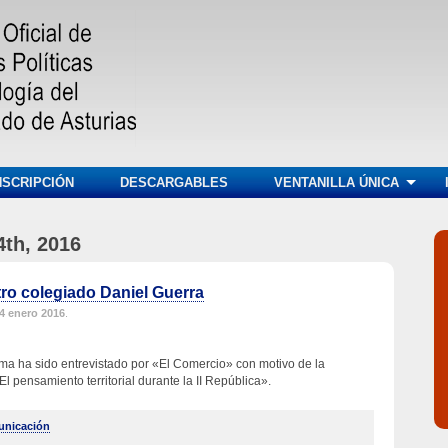
NSCRIPCIÓN
DESCARGABLES
VENTANILLA ÚNICA
4th, 2016
tro colegiado Daniel Guerra
4 enero 2016
.
a ha sido entrevistado por «El Comercio» con motivo de la
El pensamiento territorial durante la II República».
unicación