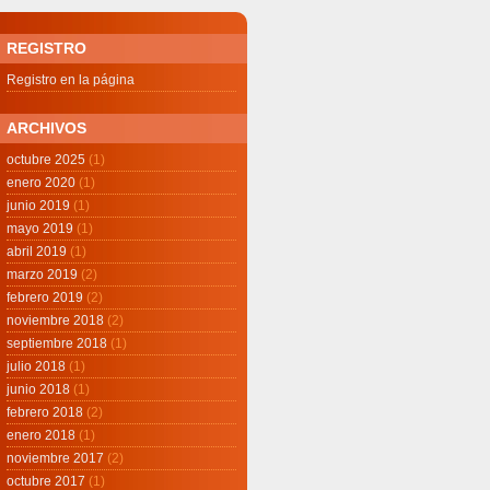
REGISTRO
Registro en la página
ARCHIVOS
octubre 2025
(1)
enero 2020
(1)
junio 2019
(1)
mayo 2019
(1)
abril 2019
(1)
marzo 2019
(2)
febrero 2019
(2)
noviembre 2018
(2)
septiembre 2018
(1)
julio 2018
(1)
junio 2018
(1)
febrero 2018
(2)
enero 2018
(1)
noviembre 2017
(2)
octubre 2017
(1)