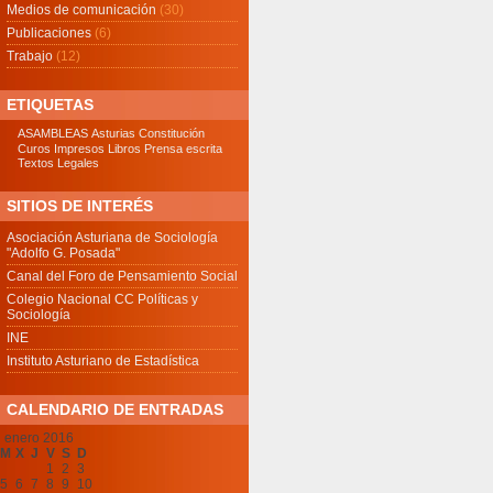
Medios de comunicación
(30)
Publicaciones
(6)
Trabajo
(12)
ETIQUETAS
ASAMBLEAS
Asturias
Constitución
Curos
Impresos
Libros
Prensa escrita
Textos Legales
SITIOS DE INTERÉS
Asociación Asturiana de Sociología
"Adolfo G. Posada"
Canal del Foro de Pensamiento Social
Colegio Nacional CC Políticas y
Sociología
INE
Instituto Asturiano de Estadística
CALENDARIO DE ENTRADAS
enero 2016
M
X
J
V
S
D
1
2
3
5
6
7
8
9
10