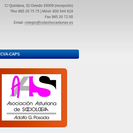
C/ Quintana, 32 Oviedo 33009 (recepción)
Tfno 985 20 75 75 | Móvil: 600 544 919
Fax 985 20 72 00
Email:
colegio@colpolsocasturias.es
ICVA-CAPS