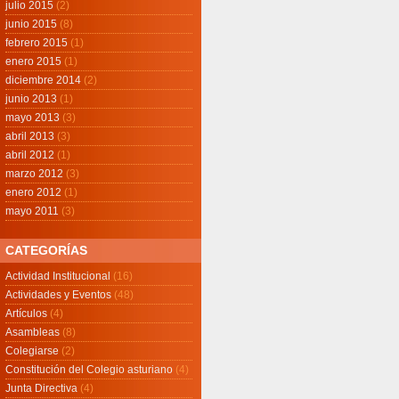
julio 2015
(2)
junio 2015
(8)
febrero 2015
(1)
enero 2015
(1)
diciembre 2014
(2)
junio 2013
(1)
mayo 2013
(3)
abril 2013
(3)
abril 2012
(1)
marzo 2012
(3)
enero 2012
(1)
mayo 2011
(3)
CATEGORÍAS
Actividad Institucional
(16)
Actividades y Eventos
(48)
Artículos
(4)
Asambleas
(8)
Colegiarse
(2)
Constitución del Colegio asturiano
(4)
Junta Directiva
(4)