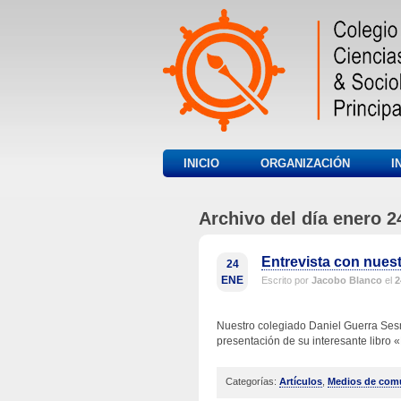
INICIO
ORGANIZACIÓN
I
Archivo del día enero 2
Entrevista con nues
24
ENE
Escrito por
Jacobo Blanco
el
2
Nuestro colegiado Daniel Guerra Sesm
presentación de su interesante libro «
Categorías:
Artículos
,
Medios de com