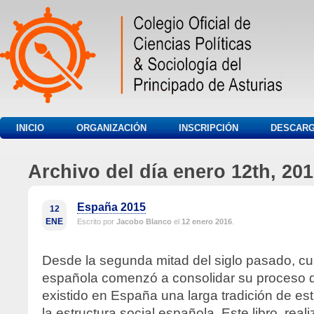
INICIO
ORGANIZACIÓN
INSCRIPCIÓN
DESCAR
Archivo del día enero 12th, 20
España 2015
12
ENE
Escrito por
Jacobo Blanco
el
12 enero 2016
.
Desde la segunda mitad del siglo pasado, c
española comenzó a consolidar su proceso 
existido en España una larga tradición de es
la estructura social española. Este libro, real